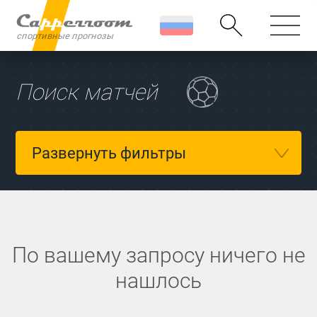
спортивные прогнозы
Русский
Поиск матчей
English
Все виды с
Футбол
Развернуть фильтры
Хоккей
По вашему запросу ничего не
нашлось